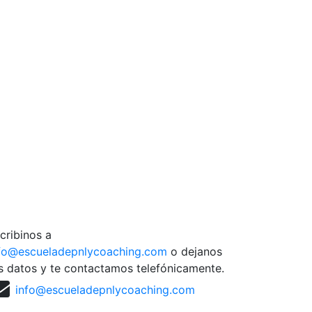
cribinos a
fo@escueladepnlycoaching.com
o dejanos
s datos y te contactamos telefónicamente.
info@escueladepnlycoaching.com