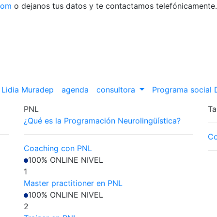
com
o dejanos tus datos y te contactamos telefónicamente.
Lidia Muradep
agenda
consultora
Programa social
PNL
Ta
¿Qué es la Programación Neurolingüística?
Co
Coaching con PNL
100% ONLINE
NIVEL
1
Master practitioner en PNL
100% ONLINE
NIVEL
2