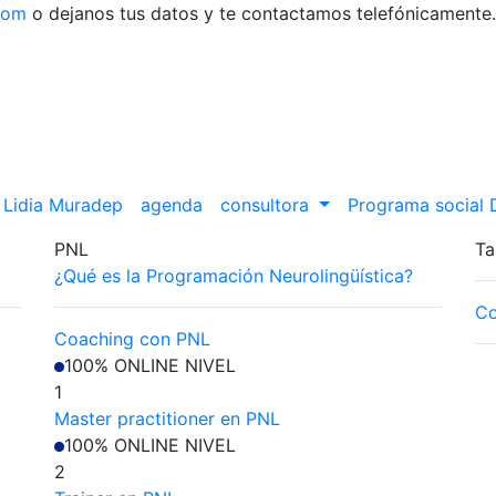
com
o dejanos tus datos y te contactamos telefónicamente.
Lidia Muradep
agenda
consultora
Programa social
PNL
Ta
¿Qué es la Programación Neurolingüística?
Co
Coaching con PNL
100% ONLINE
NIVEL
1
Master practitioner en PNL
100% ONLINE
NIVEL
2