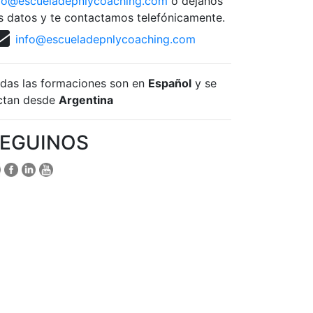
fo@escueladepnlycoaching.com
o dejanos
s datos y te contactamos telefónicamente.
info@escueladepnlycoaching.com
das las formaciones son en
Español
y se
ctan desde
Argentina
EGUINOS