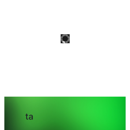
PNL
ta
4
GENERACION