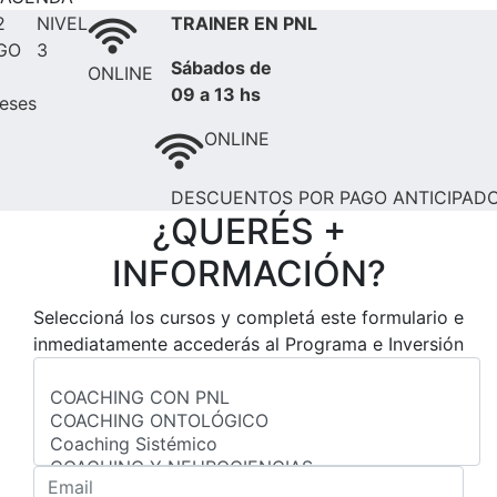
2
NIVEL
TRAINER EN PNL
GO
3
Sábados de
ONLINE
09 a 13 hs
eses
ONLINE
DESCUENTOS POR PAGO ANTICIPAD
¿QUERÉS +
INFORMACIÓN?
Seleccioná los cursos y completá este formulario e
inmediatamente accederás al Programa e Inversión