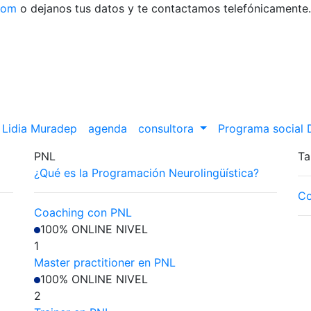
com
o dejanos tus datos y te contactamos telefónicamente.
Lidia Muradep
agenda
consultora
Programa social
PNL
Ta
¿Qué es la Programación Neurolingüística?
Co
Coaching con PNL
100% ONLINE
NIVEL
1
Master practitioner en PNL
100% ONLINE
NIVEL
2