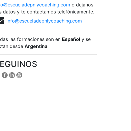
fo@escueladepnlycoaching.com
o dejanos
s datos y te contactamos telefónicamente.
info@escueladepnlycoaching.com
das las formaciones son en
Español
y se
ctan desde
Argentina
EGUINOS