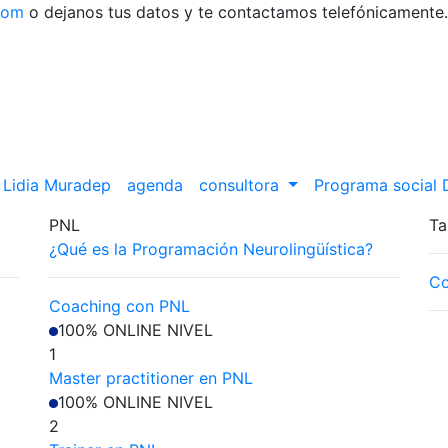
com
o dejanos tus datos y te contactamos telefónicamente.
Lidia Muradep
agenda
consultora
Programa social
PNL
Ta
¿Qué es la Programación Neurolingüística?
Co
Coaching con PNL
100% ONLINE
NIVEL
1
Master practitioner en PNL
100% ONLINE
NIVEL
2