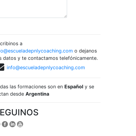
cribinos a
fo@escueladepnlycoaching.com
o dejanos
s datos y te contactamos telefónicamente.
info@escueladepnlycoaching.com
das las formaciones son en
Español
y se
ctan desde
Argentina
EGUINOS