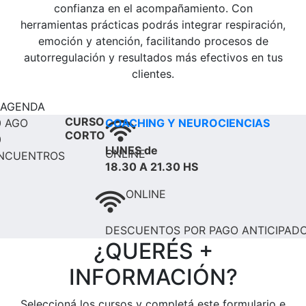
confianza en el acompañamiento. Con
herramientas prácticas podrás integrar respiración,
emoción y atención, facilitando procesos de
autorregulación y resultados más efectivos en tus
clientes.
AGENDA
CURSO
0
AGO
COACHING Y NEUROCIENCIAS
CORTO
0
LUNES de
ONLINE
NCUENTROS
18.30 A 21.30 HS
ONLINE
DESCUENTOS POR PAGO ANTICIPAD
¿QUERÉS +
INFORMACIÓN?
Seleccioná los cursos y completá este formulario e